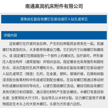
南通高润机床附件有限公司
滚珠丝杠副自攻螺钉在驱动或拧入钻孔或带芯
详细内容
这些螺钉在拧紧时会拉伸，产生的拉伸载荷会将夹在一起。机器
螺钉有类型的头，大多数带有螺丝刀槽。它们的尺寸比帽螺钉和螺栓
小。该 固定螺钉在图装配到一个部件上的螺纹孔; 当拧紧时，杯形被
压入配合构件（通常是轴）并相对运动。固定螺丝也采用锥形和圆柱
形点，适合匹配的孔和开槽和方头。滚珠丝杠副自攻螺钉在驱动或拧
入钻孔或带芯（铸造）孔时，在金属，塑料，玻璃纤维，石棉和树脂
浸渍胶合板等材料中形成或切割配合螺纹。在自攻螺钉图通过移动材
料形成螺纹相邻的导向孔，以便它围绕螺钉流动。螺纹切削自攻螺钉
具有切削刃和切屑腔，通过清扫材料产生配合螺纹。木螺钉有直径和
长度; 当使用较大尺寸时，钻出导孔以木材分裂。拉力螺钉是用于将重
物固定在木头上的大型木螺钉。头部为方形或六边形。